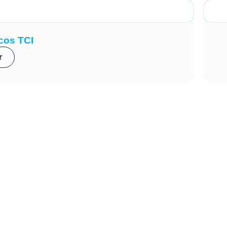
cos TCI
r