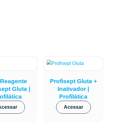
a Reagente
Profisept Gluta +
sept Gluta |
Inativador |
ofilática
Profilática
Acessar
Acessar