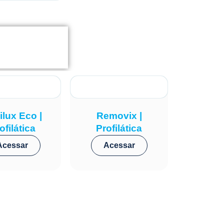
ilux Eco |
Removix |
ofilática
Profilática
Acessar
Acessar