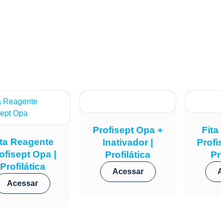
Profisept Opa +
Fit
ita Reagente
Inativador |
Profi
ofisept Opa |
Profilática
Pr
Profilática
Acessar
Acessar