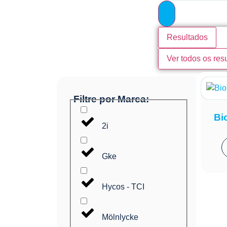
Resultados
Ver todos os res
Filtre por Marca:
Bi
2i
Gke
Hycos - TCI
Mölnlycke