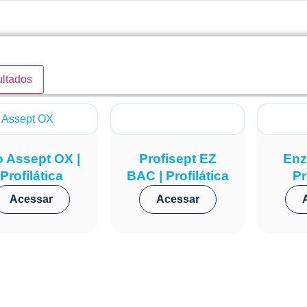
ultados
o Assept OX |
Profisept EZ
Enz
Profilática
BAC | Profilática
Pr
Acessar
Acessar