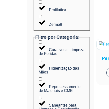
Profilática
Zermatt
Filtre por Categoria:
Curativos e Limpeza
de Feridas
Per
Higienização das
Mãos
Reprocessamento
de Materiais e CME
Saneantes para