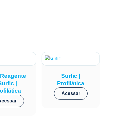
a Reagente
Surfic |
Surfic |
Profilática
ofilática
Acessar
Acessar