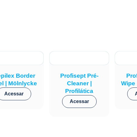
pilex Border
Profisept Pré-
Pro
l | Mölnlycke
Cleaner |
Wipe |
Profilática
Acessar
Acessar