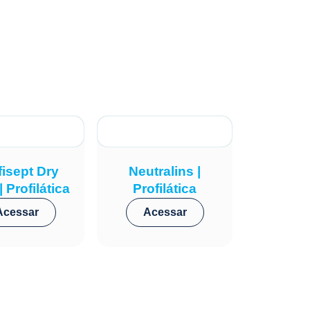
fisept Dry
Neutralins |
 Profilática
Profilática
Acessar
Acessar