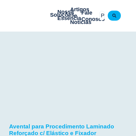
Artigos
Nossa
Fale
Soluções
e
Essência
Conosco
Notícias
Avental para Procedimento Laminado
Reforçado c/ Elástico e Fixador