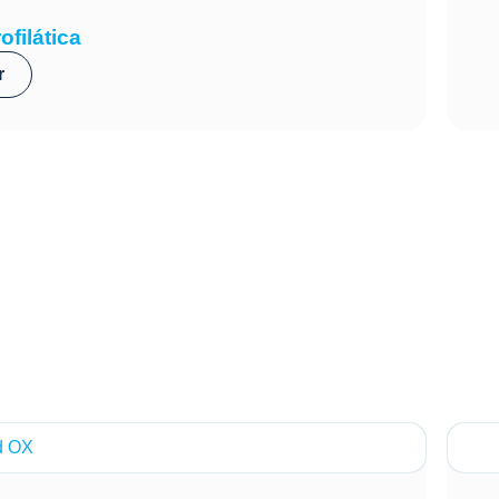
ofilática
r