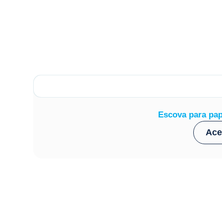
Escova para pa
Ace