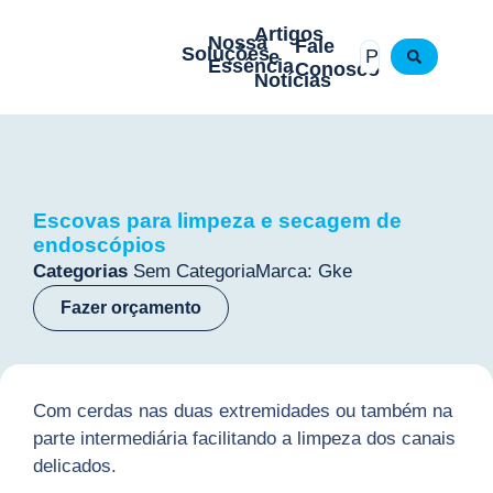
Artigos
Nossa
Fale
Soluções
e
Essência
Conosco
Notícias
Escovas para limpeza e secagem de
endoscópios
Categorias
Sem Categoria
Marca:
Gke
Fazer orçamento
Com cerdas nas duas extremidades ou também na
parte intermediária facilitando a limpeza dos canais
delicados.