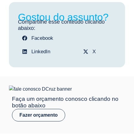
Gostou do assunto?
Compartilhe esse conteúdo clicando
abaixo:
Facebook
LinkedIn
X
Faça um orçamento conosco clicando no
botão abaixo
Fazer orçamento