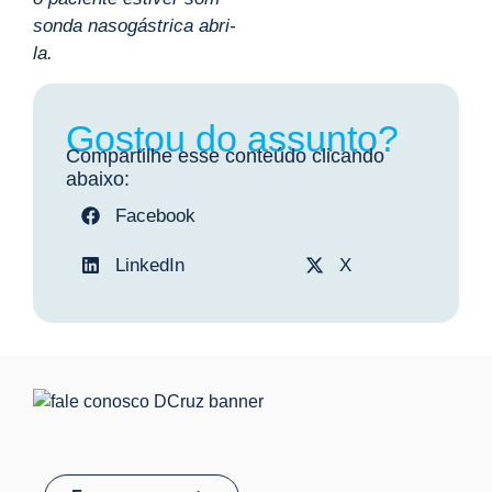
sonda nasogástrica abri-
la.
Gostou do assunto?
Compartilhe esse conteúdo clicando
abaixo:
Facebook
LinkedIn
X